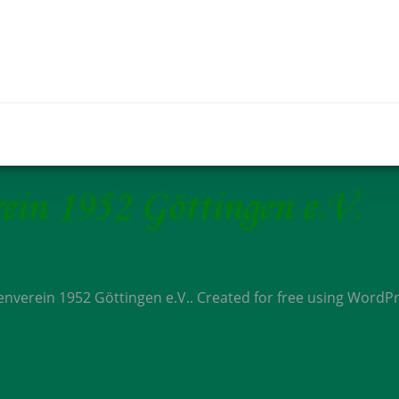
Post
navigation
nverein 1952 Göttingen e.V.. Created for free using WordP