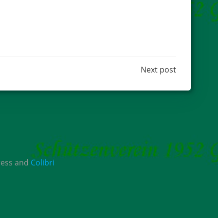
Next post
ress and
Colibri